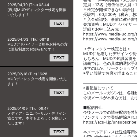
定員：12名（最低催行人員：1
2025/04/10 (Thu) 08:44
＊検定が開催できない場合は
[再掲]MUDディレクター検定を開催
受験料：60,500円（税込
いたします！
＊入金確認後、事前に教科書
TEXT
参加資格：MUDアドバイザー
詳細とお申し込み先：
https://www.media-ud.org/
https://www.media-ud.org/
2025/04/03 (Thu) 08:18
MUDアドバイザー資格をお持ちの方
＜ディレクター検定とは＞
に更新制度のお知らせです！
MUDに配慮したデザインや
TEXT
もちろん、MUDの知識習得
講義では、色の具体的選択手
座学のほか、ワークショップ
※早い段階でお席が埋まるこ
2025/02/18 (Tue) 16:28
MUDディレクター検定を開催いたし
───────────────────
ます！
※当配信について
TEXT
このメールマガジンは、各種
今後メールが不要な方は、お
■配信停止
2025/01/09 (Thu) 09:47
今後メールでの情報配信を希
メディア・ユニバーサル・デザイン
ワンクリックで登録解除され
協会です。本年もよろしくお願いい
https://acs-l.jp/unsubscri
たします！
TEXT
本メールアドレスは送信専用
お問い合わせはこちらまでご