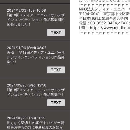
┏┏┏┏┏┏┏┏┏┏┏┏┏
NPO法人メディア・ユニバ
2024/12/03 (Tue) 10:09
〒104-0041 東京都中央区新
｢第18回メディア・ユニバーサルデザ
全日本印刷工業組合連合会内
インコンペティション｣作品募集期間
電話：03-3552-3454／FAX：
延長しました！
URL：https://www.media-ud
┏┏┏┏┏┏┏┏┏┏┏┏┏
TEXT
2024/11/06 (Wed) 08:07
再掲 ｢第18回メディア・ユニバーサ
ルデザインコンペティション｣作品募
集中！
TEXT
2024/09/25 (Wed) 12:50
｢第18回メディア・ユニバーサルデザ
インコンペティション｣作品募集中！
TEXT
2024/08/29 (Thu) 11:29
間もなく締切！MUDアドバイザー資
格をお持ちの方に更新精度のお知ら