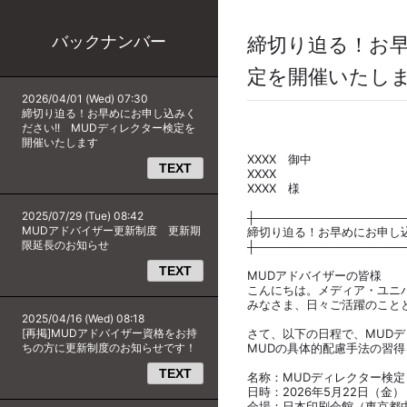
バックナンバー
締切り迫る！お早
定を開催いたし
2026/04/01 (Wed) 07:30
締切り迫る！お早めにお申し込みく
ださい!! MUDディレクター検定を
開催いたします
XXXX 御中
TEXT
XXXX
XXXX 様
2025/07/29 (Tue) 08:42
┼──────────────────
MUDアドバイザー更新制度 更新期
締切り迫る！お早めにお申し込
限延長のお知らせ
┼──────────────────
TEXT
MUDアドバイザーの皆様
こんにちは。メディア・ユニ
みなさま、日々ご活躍のこと
2025/04/16 (Wed) 08:18
[再掲]MUDアドバイザー資格をお持
さて、以下の日程で、MUD
ちの方に更新制度のお知らせです！
MUDの具体的配慮手法の習
TEXT
名称：MUDディレクター検定
日時：2026年5月22日（金）・
会場：日本印刷会館（東京都中央