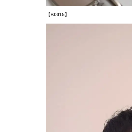
【B0015】