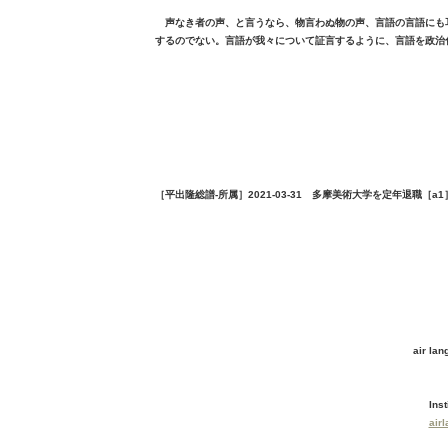
声なき者の声、と言うなら、物言わぬ物の声、言語の言語にも
するのでない。言語が我々について証言するように、言語を政治
［平出隆総譜-所属］2021-03-31 多摩美術大学を定年退職［a1
air la
Inst
air