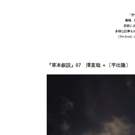
「空
書籍、
芸術に
多様な記事を
［TH Gri
『草本叙説』07 澤直哉 ＋〔平出隆〕