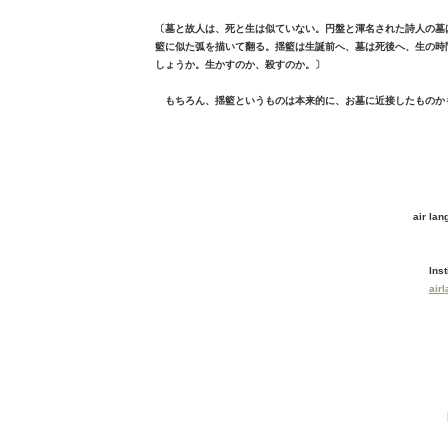
〔墓と故人は、死と生は似ていない。円盤と渾名された詩人の墓
籃に似た弧を描いて翻る。揺籃は生誕前へ、墓は死後へ、生の時
しょうか。生かすのか、殺すのか。〕
もちろん、揺籃というものは本来的に、お墓に近接したものか
air la
Inst
air