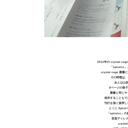
2012年の crystal
「spira/
crystal cag
その特徴は、
あとは山
8ページの冊
叢書と同じサ
保存することもでき
刊行を強く後押し
とくに Spira
「spira/c
音楽ディレ
cryst