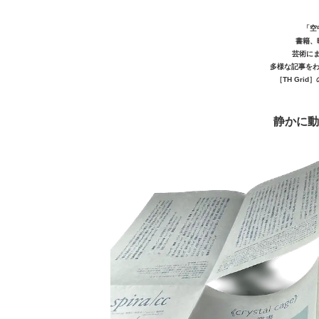
「空
書籍、
芸術に
多様な記事をわ
［TH Gri
静かに動く