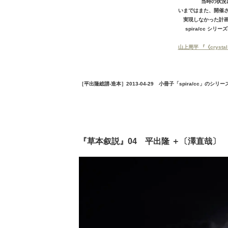
当時の状況
いまではまた、開催
実現しなかった計
spira/cc シ
山上周平 『《cryst
［平出隆総譜-造本］2013-04-29 小冊子「spira/cc」のシリー
『草本叙説』04 平出隆 ＋〔澤直哉〕