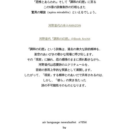
『思惟とあらわれ』そして『調和の幻想』に至る
この5冊の詩集制作の行程もまた
驚異の螺旋（spira mirabilis）といえるでしょう。
河野道代の本@AMAZON
河野道代『調和の幻想』@Book Archit
『調和の幻想』という詩集は、過去の偉大な詩的精神を、
架空のあいびきの密かな現場に呼び出します。
その「現前」に触れ、恋の感情のままに揺れ動きながら、
河野道代は恋愛詩のエクリチュールを、
芸術の形而上学的な実践として展開します。
したがって、「現前」する精神とのあいだで共有されるのは、
しかし、「彼ら」の突き当たった
詩の不可能性そのものとなります。
air language newsbullet n°
054
by