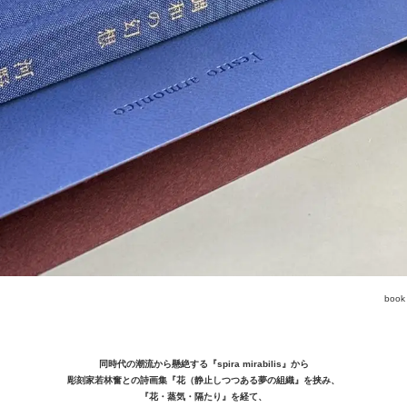
book 
同時代の潮流から懸絶する『spira mirabilis』から
彫刻家若林奮との詩画集『花（静止しつつある夢の組織』を挟み、
『花・蒸気・隔たり』を経て、