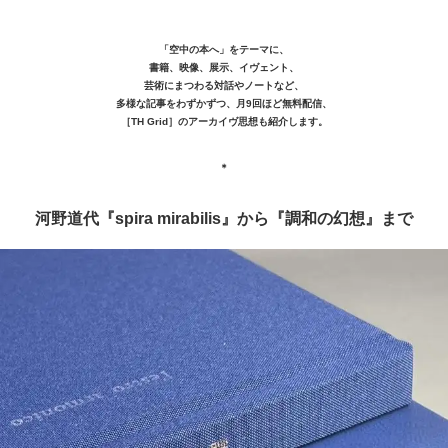
「空中の本へ」をテーマに、
書籍、映像、展示、イヴェント、
芸術にまつわる対話やノートなど、
多様な記事をわずかずつ、月9回ほど無料配信、
［TH Grid］のアーカイヴ思想も紹介します。
＊
河野道代『spira mirabilis』から『調和の幻想』まで